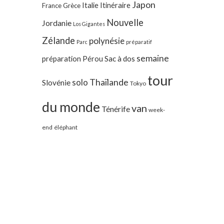
Japon
Italie
Itinéraire
France
Grèce
Nouvelle
Jordanie
Los Gigantes
Zélande
polynésie
Parc
préparatif
semaine
préparation
Pérou
Sac à dos
tour
Thaïlande
solo
Slovénie
Tokyo
du monde
van
Ténérife
week-
end
éléphant