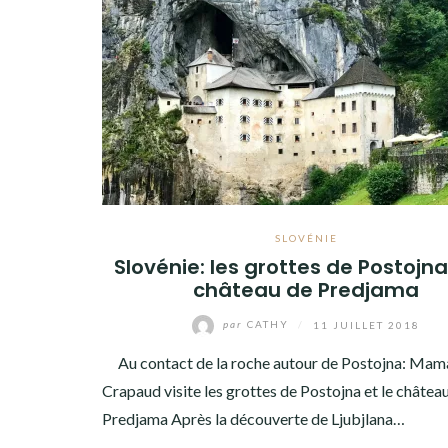
AMÉRIQUE DU SUD
TOUR DU MONDE 2020-2021
CONTACT
SLOVÉNIE
Slovénie: les grottes de Postojna
château de Predjama
par
CATHY
/
11 JUILLET 2018
Au contact de la roche autour de Postojna: Mam
Crapaud visite les grottes de Postojna et le châtea
Predjama Après la découverte de Ljubjlana…