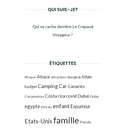
QUI SUIS-JE?
Qui se cache derrière Le Crapaud
Voyageur ?
ÉTIQUETTES
Alsace
bilan
Bangkok
Afrique
attractions
Camping Car
Canaries
budget
Costa rica
covid
Dubai
Coronavirus
Dubaï
enfant
egypte
Equateur
Emirats
famille
Etats-Unis
Floride