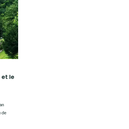
 et le
an
u de