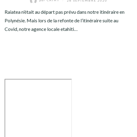
par
CATHY
/
28 SEPTEMBRE 2020
AMÉRIQUE DU SUD
Raiatea n’était au départ pas prévu dans notre itinéraire en
TOUR DU MONDE 2020-2021
Polynésie. Mais lors de la refonte de l’itinéraire suite au
Covid, notre agence locale etahiti…
CONTACT