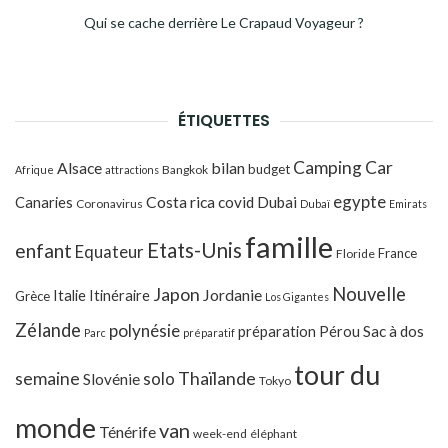
Qui se cache derrière Le Crapaud Voyageur ?
ÉTIQUETTES
Camping Car
Alsace
bilan
budget
Bangkok
Afrique
attractions
egypte
Costa rica
Canaries
covid
Dubai
Coronavirus
Dubaï
Emirats
famille
Etats-Unis
enfant
Equateur
France
Floride
Japon
Nouvelle
Jordanie
Italie
Itinéraire
Grèce
Los Gigantes
Zélande
polynésie
préparation
Pérou
Sac à dos
Parc
préparatif
tour du
Thaïlande
semaine
solo
Slovénie
Tokyo
monde
van
Ténérife
week-end
éléphant