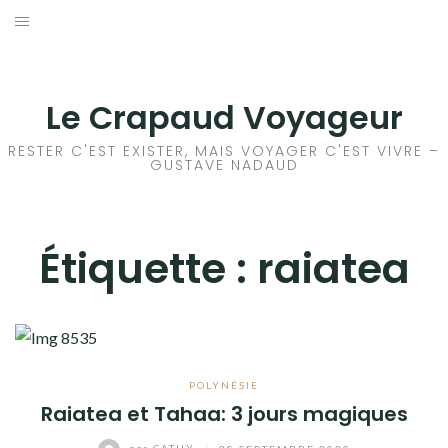
Aller
au
ACCEUIL
contenu
FRANCE
Le Crapaud Voyageur
EUROPE
RESTER C'EST EXISTER, MAIS VOYAGER C'EST VIVRE –
GUSTAVE NADAUD
AFRIQUE
ASIE
Étiquette :
raiatea
OCÉANIE
AMÉRIQUE DU NORD
POLYNÉSIE
AMÉRIQUE CENTRALE
Raiatea et Tahaa: 3 jours magiques