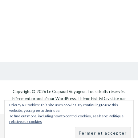
Copyright © 2026
Le Crapaud Voyageur
. Tous droits réservés.
Fièrement propulsé par
WordPress
. Thème
EightyDays Lite
par
Privacy & Cookies: This site uses cookies. By continuing to use this
GretaThemes.
website, you agree to their use.
To find out more, including how to control cookies, see here:
Politique
relative aux cookies