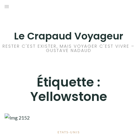
Aller
au
ACCEUIL
contenu
FRANCE
Le Crapaud Voyageur
EUROPE
RESTER C'EST EXISTER, MAIS VOYAGER C'EST VIVRE –
GUSTAVE NADAUD
AFRIQUE
ASIE
Étiquette :
Yellowstone
OCÉANIE
AMÉRIQUE DU NORD
AMÉRIQUE CENTRALE
ETATS-UNIS