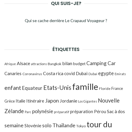
QUI SUIS-JE?
Qui se cache derrière Le Crapaud Voyageur ?
ÉTIQUETTES
Camping Car
Alsace
bilan
budget
Bangkok
Afrique
attractions
egypte
Costa rica
Canaries
covid
Dubai
Coronavirus
Dubaï
Emirats
famille
Etats-Unis
enfant
Equateur
France
Floride
Japon
Nouvelle
Jordanie
Italie
Itinéraire
Grèce
Los Gigantes
Zélande
polynésie
préparation
Pérou
Sac à dos
Parc
préparatif
tour du
Thaïlande
semaine
solo
Slovénie
Tokyo