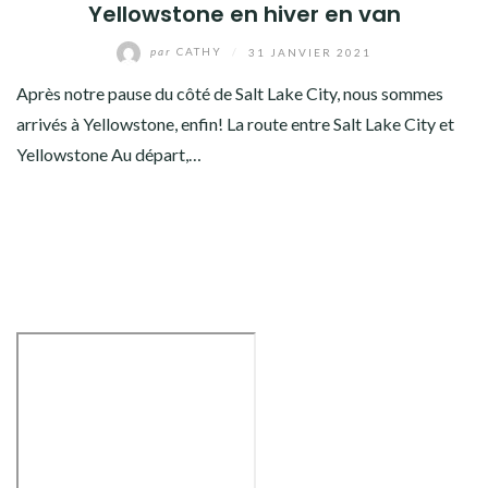
AMÉRIQUE DU SUD
Yellowstone en hiver en van
par
CATHY
/
31 JANVIER 2021
TOUR DU MONDE 2020-2021
Après notre pause du côté de Salt Lake City, nous sommes
CONTACT
arrivés à Yellowstone, enfin! La route entre Salt Lake City et
Yellowstone Au départ,…