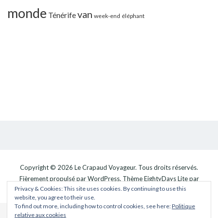
monde
van
Ténérife
week-end
éléphant
Copyright © 2026
Le Crapaud Voyageur
. Tous droits réservés.
Fièrement propulsé par
WordPress
. Thème
EightyDays Lite
par
Privacy & Cookies: This site uses cookies. By continuing to use this
GretaThemes.
website, you agree to their use.
To find out more, including how to control cookies, see here:
Politique
relative aux cookies