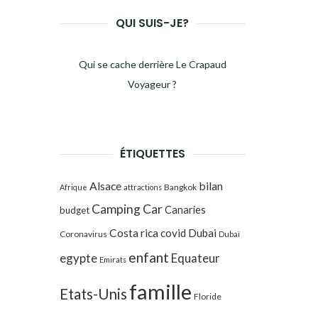
QUI SUIS-JE?
Qui se cache derrière Le Crapaud
Voyageur ?
ÉTIQUETTES
Alsace
bilan
Bangkok
Afrique
attractions
Camping Car
Canaries
budget
Costa rica
covid
Dubai
Coronavirus
Dubaï
enfant
egypte
Equateur
Emirats
famille
Etats-Unis
Floride