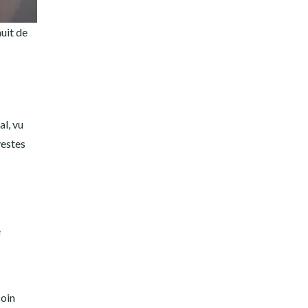
nuit de
al, vu
vestes
é
coin