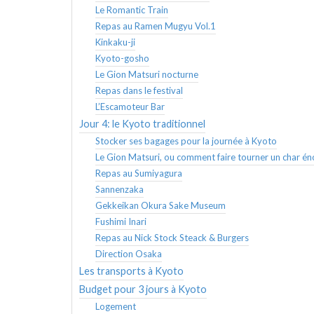
Le Romantic Train
Repas au Ramen Mugyu Vol.1
Kinkaku-ji
Kyoto-gosho
Le Gion Matsuri nocturne
Repas dans le festival
L’Escamoteur Bar
Jour 4: le Kyoto traditionnel
Stocker ses bagages pour la journée à Kyoto
Le Gion Matsuri, ou comment faire tourner un char é
Repas au Sumiyagura
Sannenzaka
Gekkeikan Okura Sake Museum
Fushimi Inari
Repas au Nick Stock Steack & Burgers
Direction Osaka
Les transports à Kyoto
Budget pour 3 jours à Kyoto
Logement