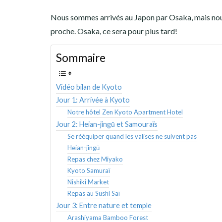
AMÉRIQUE DU SUD
Nous sommes arrivés au Japon par Osaka, mais nous 
TOUR DU MONDE 2020-2021
proche. Osaka, ce sera pour plus tard!
CONTACT
Sommaire
Vidéo bilan de Kyoto
Jour 1: Arrivée à Kyoto
Notre hôtel Zen Kyoto Apartment Hotel
Jour 2: Heian-jingū et Samouraïs
Se rééquiper quand les valises ne suivent pas
Heian-jingū
Repas chez Miyako
Kyoto Samuraï
Nishiki Market
Repas au Sushi Saï
Jour 3: Entre nature et temple
Arashiyama Bamboo Forest