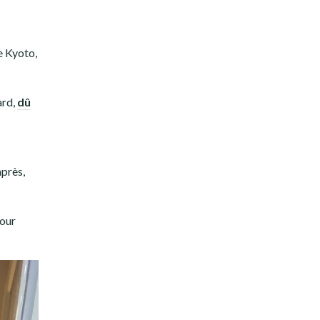
e Kyoto,
ard,
dû
après,
jour