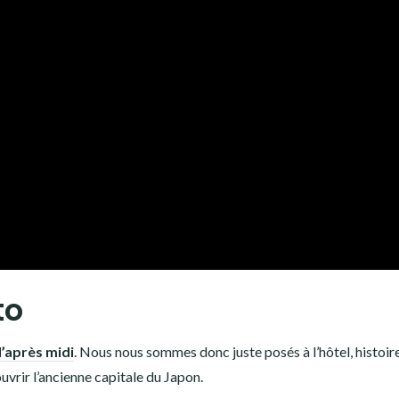
to
 l’après midi
. Nous nous sommes donc juste posés à l’hôtel, histoir
vrir l’ancienne capitale du Japon.