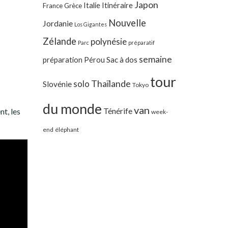
Japon
Italie
Itinéraire
France
Grèce
Nouvelle
Jordanie
Los Gigantes
Zélande
polynésie
Parc
préparatif
semaine
préparation
Pérou
Sac à dos
tour
Thaïlande
solo
Slovénie
Tokyo
du monde
van
Ténérife
nt, les
week-
end
éléphant