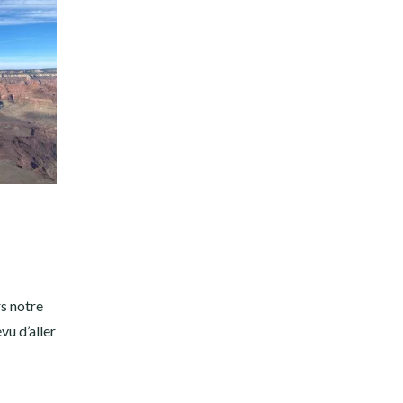
s notre
u d’aller