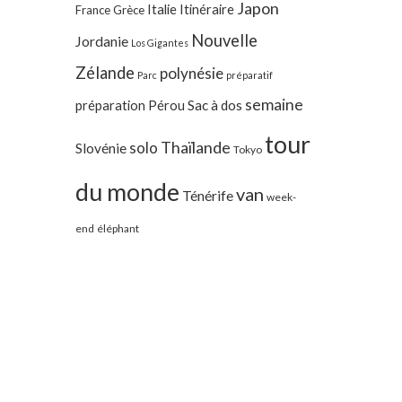
Japon
Italie
Itinéraire
France
Grèce
Nouvelle
Jordanie
Los Gigantes
Zélande
polynésie
Parc
préparatif
semaine
préparation
Pérou
Sac à dos
tour
Thaïlande
solo
Slovénie
Tokyo
du monde
van
Ténérife
week-
end
éléphant