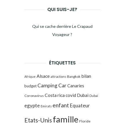
QUI SUIS-JE?
Qui se cache derrière Le Crapaud
Voyageur ?
ÉTIQUETTES
Alsace
bilan
Bangkok
Afrique
attractions
Camping Car
Canaries
budget
Costa rica
covid
Dubai
Coronavirus
Dubaï
enfant
egypte
Equateur
Emirats
famille
Etats-Unis
Floride