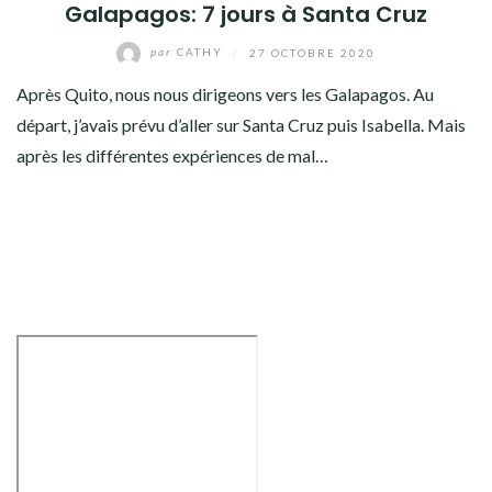
AMÉRIQUE DU SUD
Galapagos: 7 jours à Santa Cruz
par
CATHY
/
27 OCTOBRE 2020
TOUR DU MONDE 2020-2021
Après Quito, nous nous dirigeons vers les Galapagos. Au
CONTACT
départ, j’avais prévu d’aller sur Santa Cruz puis Isabella. Mais
après les différentes expériences de mal…