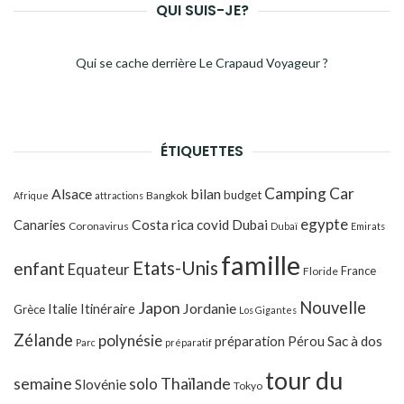
QUI SUIS-JE?
Qui se cache derrière Le Crapaud Voyageur ?
ÉTIQUETTES
Camping Car
Alsace
bilan
budget
Bangkok
Afrique
attractions
egypte
Costa rica
Canaries
covid
Dubai
Coronavirus
Dubaï
Emirats
famille
Etats-Unis
enfant
Equateur
France
Floride
Japon
Nouvelle
Jordanie
Italie
Itinéraire
Grèce
Los Gigantes
Zélande
polynésie
préparation
Pérou
Sac à dos
Parc
préparatif
tour du
Thaïlande
semaine
solo
Slovénie
Tokyo