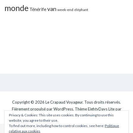
monde
van
Ténérife
week-end
éléphant
Copyright © 2026
Le Crapaud Voyageur
. Tous droits réservés.
Fièrement propulsé par
WordPress
. Thème
EightyDays Lite
par
Privacy & Cookies: This site uses cookies. By continuing to use this
GretaThemes.
website, you agree to their use.
To find out more, including how to control cookies, see here:
Politique
relative aux cookies