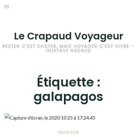
Aller
au
ACCEUIL
contenu
FRANCE
Le Crapaud Voyageur
EUROPE
RESTER C'EST EXISTER, MAIS VOYAGER C'EST VIVRE –
GUSTAVE NADAUD
AFRIQUE
ASIE
Étiquette :
galapagos
OCÉANIE
AMÉRIQUE DU NORD
AMÉRIQUE CENTRALE
EQUATEUR