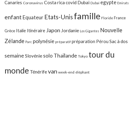
egypte
Costa rica
Canaries
covid
Dubai
Coronavirus
Dubaï
Emirats
famille
Etats-Unis
enfant
Equateur
France
Floride
Japon
Nouvelle
Jordanie
Italie
Itinéraire
Grèce
Los Gigantes
Zélande
polynésie
préparation
Pérou
Sac à dos
Parc
préparatif
tour du
Thaïlande
semaine
solo
Slovénie
Tokyo
monde
van
Ténérife
week-end
éléphant