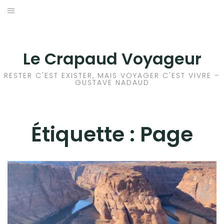
Aller
au
ACCEUIL
contenu
FRANCE
Le Crapaud Voyageur
EUROPE
RESTER C'EST EXISTER, MAIS VOYAGER C'EST VIVRE –
GUSTAVE NADAUD
AFRIQUE
ASIE
Étiquette :
Page
OCÉANIE
AMÉRIQUE DU NORD
AMÉRIQUE CENTRALE