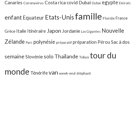
egypte
Costa rica
Canaries
covid
Dubai
Coronavirus
Dubaï
Emirats
famille
Etats-Unis
enfant
Equateur
France
Floride
Japon
Nouvelle
Jordanie
Italie
Itinéraire
Grèce
Los Gigantes
Zélande
polynésie
préparation
Pérou
Sac à dos
Parc
préparatif
tour du
Thaïlande
semaine
solo
Slovénie
Tokyo
monde
van
Ténérife
week-end
éléphant