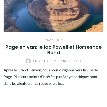
AMÉRIQUE DU SUD
TOUR DU MONDE 2020-2021
CONTACT
ETATS-UNIS
Page en van: le lac Powell et Horseshoe
Bend
par
CATHY
/
21 JANVIER 2021
Après le Grand Canyon, nous nous dirigeons vers la ville de
Page. Plusieurs points d’intérêts plutôt sympathiques sont
dans les alentours. La route entre le…