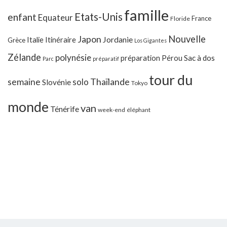
famille
Etats-Unis
enfant
Equateur
France
Floride
Japon
Nouvelle
Jordanie
Italie
Itinéraire
Grèce
Los Gigantes
Zélande
polynésie
préparation
Pérou
Sac à dos
Parc
préparatif
tour du
Thaïlande
semaine
solo
Slovénie
Tokyo
monde
van
Ténérife
week-end
éléphant