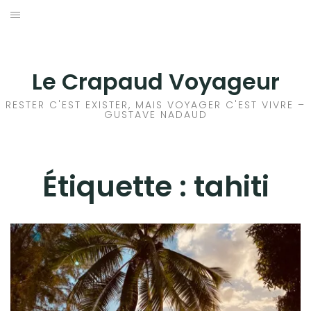
Aller
au
ACCEUIL
contenu
FRANCE
Le Crapaud Voyageur
EUROPE
RESTER C'EST EXISTER, MAIS VOYAGER C'EST VIVRE –
GUSTAVE NADAUD
AFRIQUE
ASIE
Étiquette :
tahiti
OCÉANIE
AMÉRIQUE DU NORD
AMÉRIQUE CENTRALE