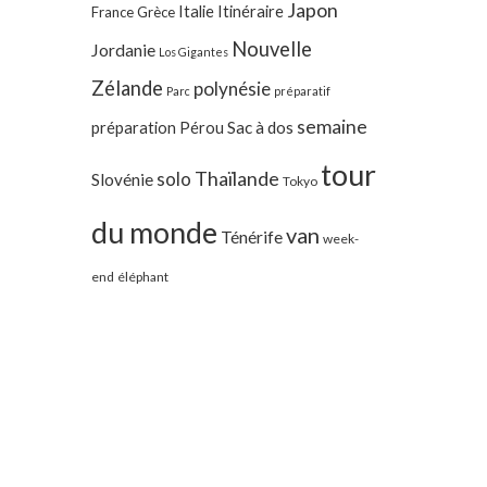
Japon
Italie
Itinéraire
France
Grèce
Nouvelle
Jordanie
Los Gigantes
Zélande
polynésie
Parc
préparatif
semaine
préparation
Pérou
Sac à dos
tour
Thaïlande
solo
Slovénie
Tokyo
du monde
van
Ténérife
week-
end
éléphant