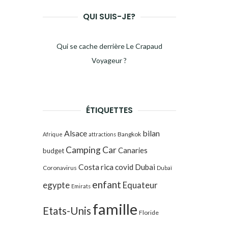
QUI SUIS-JE?
Qui se cache derrière Le Crapaud
Voyageur ?
ÉTIQUETTES
Alsace
bilan
Bangkok
Afrique
attractions
Camping Car
Canaries
budget
Costa rica
covid
Dubai
Coronavirus
Dubaï
enfant
egypte
Equateur
Emirats
famille
Etats-Unis
Floride