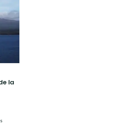
de la
us