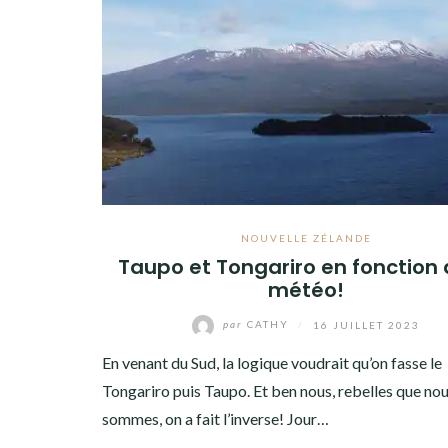
AMÉRIQUE DU SUD
TOUR DU MONDE 2020-2021
CONTACT
NOUVELLE ZÉLANDE
Taupo et Tongariro en fonction 
météo!
par
CATHY
/
16 JUILLET 2023
En venant du Sud, la logique voudrait qu’on fasse le
Tongariro puis Taupo. Et ben nous, rebelles que no
sommes, on a fait l’inverse! Jour…