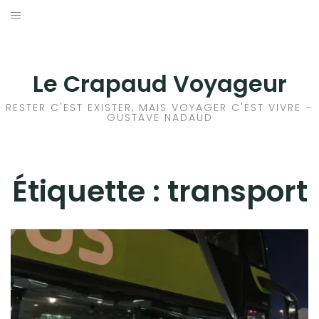
Aller
au
ACCEUIL
contenu
FRANCE
Le Crapaud Voyageur
EUROPE
RESTER C'EST EXISTER, MAIS VOYAGER C'EST VIVRE –
GUSTAVE NADAUD
AFRIQUE
Étiquette :
ASIE
transport
OCÉANIE
AMÉRIQUE DU NORD
AMÉRIQUE CENTRALE