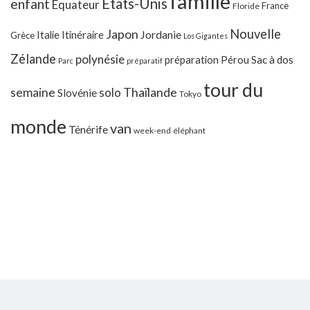
famille
Etats-Unis
enfant
Equateur
France
Floride
Japon
Nouvelle
Jordanie
Italie
Itinéraire
Grèce
Los Gigantes
Zélande
polynésie
préparation
Pérou
Sac à dos
Parc
préparatif
tour du
Thaïlande
semaine
solo
Slovénie
Tokyo
monde
van
Ténérife
week-end
éléphant