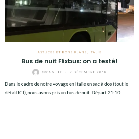
AMÉRIQUE DU SUD
TOUR DU MONDE 2020-2021
CONTACT
ASTUCES ET BONS PLANS
,
ITALIE
Bus de nuit Flixbus: on a testé!
par
CATHY
/
7 DÉCEMBRE 2018
Dans le cadre de notre voyage en Italie en sac à dos (tout le
détail ICI), nous avons pris un bus de nuit. Départ 21:10…