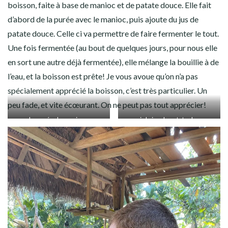
boisson, faite à base de manioc et de patate douce. Elle fait
d’abord de la purée avec le manioc, puis ajoute du jus de
patate douce. Celle ci va permettre de faire fermenter le tout.
Une fois fermentée (au bout de quelques jours, pour nous elle
en sort une autre déjà fermentée), elle mélange la bouillie à de
l’eau, et la boisson est prête! Je vous avoue qu’on n’a pas
spécialement apprécié la boisson, c’est très particulier. Un
peu fade, et vite écœurant. On ne peut pas tout apprécier!
La purée de manioc…
… puis le jus de patate douce…