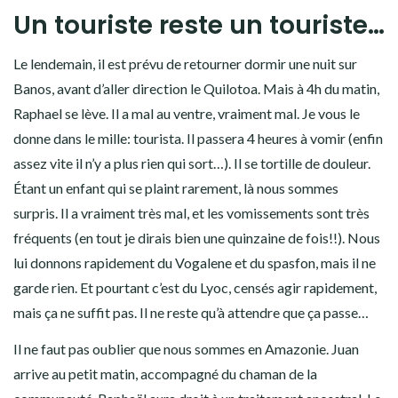
Un touriste reste un touriste…
Le lendemain, il est prévu de retourner dormir une nuit sur
Banos, avant d’aller direction le Quilotoa. Mais à 4h du matin,
Raphael se lève. Il a mal au ventre, vraiment mal. Je vous le
donne dans le mille: tourista. Il passera 4 heures à vomir (enfin
assez vite il n’y a plus rien qui sort…). Il se tortille de douleur.
Étant un enfant qui se plaint rarement, là nous sommes
surpris. Il a vraiment très mal, et les vomissements sont très
fréquents (en tout je dirais bien une quinzaine de fois!!). Nous
lui donnons rapidement du Vogalene et du spasfon, mais il ne
garde rien. Et pourtant c’est du Lyoc, censés agir rapidement,
mais ça ne suffit pas. Il ne reste qu’à attendre que ça passe…
Il ne faut pas oublier que nous sommes en Amazonie. Juan
arrive au petit matin, accompagné du chaman de la