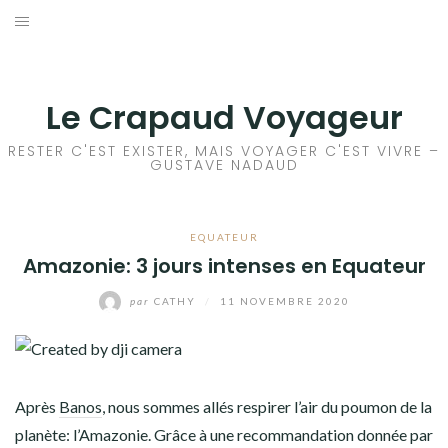
Aller
au
ACCEUIL
contenu
FRANCE
Le Crapaud Voyageur
EUROPE
RESTER C'EST EXISTER, MAIS VOYAGER C'EST VIVRE –
GUSTAVE NADAUD
AFRIQUE
EQUATEUR
ASIE
Amazonie: 3 jours intenses en Equateur
OCÉANIE
par
CATHY
/
11 NOVEMBRE 2020
AMÉRIQUE DU NORD
AMÉRIQUE CENTRALE
Après
Banos
, nous sommes allés respirer l’air du poumon de la
planète: l’Amazonie. Grâce à une recommandation donnée par