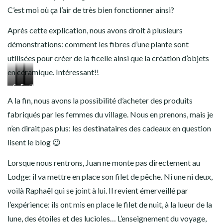
C’est moi où ça l’air de très bien fonctionner ainsi?
Après cette explication, nous avons droit à plusieurs
démonstrations: comment les fibres d’une plante sont
utilisées pour créer de la ficelle ainsi que la création d’objets
en céramique. Intéressant!!
On
On
Et
Céramique…
et
tend
la
on
vernis
A la fin, nous avons la possibilité d’acheter des produits
la
gratte…
tresse
fabriqués par les femmes du village. Nous en prenons, mais je
plante…
la
n’en dirait pas plus: les destinataires des cadeaux en question
fibre!
lisent le blog 😉
Lorsque nous rentrons, Juan ne monte pas directement au
Lodge: il va mettre en place son filet de pêche. Ni une ni deux,
voilà Raphaël qui se joint à lui. Il revient émerveillé par
l’expérience: ils ont mis en place le filet de nuit, à la lueur de la
lune, des étoiles et des lucioles… L’enseignement du voyage,