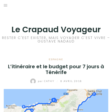
Aller
au
ACCEUIL
contenu
FRANCE
Le Crapaud Voyageur
EUROPE
RESTER C'EST EXISTER, MAIS VOYAGER C'EST VIVRE –
GUSTAVE NADAUD
AFRIQUE
ESPAGNE
ASIE
L’itinéraire et le budget pour 7 jours à
Ténérife
OCÉANIE
par
CATHY
/
8 AVRIL 2018
AMÉRIQUE DU NORD
AMÉRIQUE CENTRALE