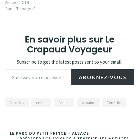
25 avril 2018
Dans "Espagne"
En savoir plus sur Le
Crapaud Voyageur
Subscribe to get the latest posts sent to your email.
Saisissez votre adresse e-mail…
ABONNEZ-VOUS
Canaries
enfant
famille
semaine
Ténérife
NAVIGATION
← LE PARC DU PETIT PRINCE – ALSACE
PRÉPARER SON VOYAGE À TENERIFE: LES ASTUCES →