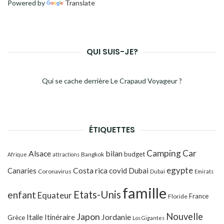
Powered by
Translate
QUI SUIS-JE?
Qui se cache derrière Le Crapaud Voyageur ?
ÉTIQUETTES
Camping Car
Alsace
bilan
budget
Bangkok
Afrique
attractions
egypte
Costa rica
Canaries
covid
Dubai
Coronavirus
Dubaï
Emirats
famille
Etats-Unis
enfant
Equateur
France
Floride
Japon
Nouvelle
Jordanie
Italie
Itinéraire
Grèce
Los Gigantes