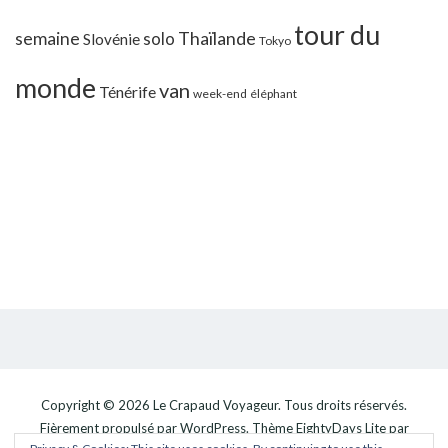
tour du
Thaïlande
semaine
solo
Slovénie
Tokyo
monde
van
Ténérife
week-end
éléphant
Copyright © 2026
Le Crapaud Voyageur
. Tous droits réservés.
Fièrement propulsé par
WordPress
. Thème
EightyDays Lite
par