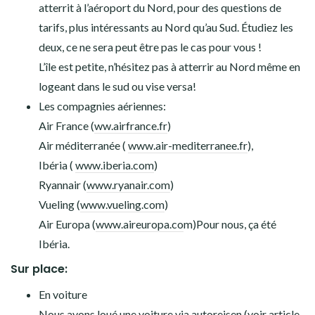
atterrit à l’aéroport du Nord, pour des questions de
tarifs, plus intéressants au Nord qu’au Sud. Étudiez les
deux, ce ne sera peut être pas le cas pour vous !
L’île est petite, n’hésitez pas à atterrir au Nord même en
logeant dans le sud ou vise versa!
Les compagnies aériennes:
Air France (
ww.airfrance.fr
)
Air méditerranée (
www.air-mediterranee.fr
),
Ibéria (
www.iberia.com
)
Ryannair (
www.ryanair.com
)
Vueling (
www.vueling.com
)
Air Europa (
www.aireuropa.co
m)Pour nous, ça été
Ibéria.
Sur place:
En voiture
Nous avons loué une voiture via autoreisen (voir article