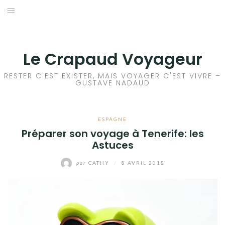
Aller
au
ACCEUIL
contenu
FRANCE
Le Crapaud Voyageur
EUROPE
RESTER C'EST EXISTER, MAIS VOYAGER C'EST VIVRE –
GUSTAVE NADAUD
AFRIQUE
ESPAGNE
ASIE
Préparer son voyage à Tenerife: les
Astuces
OCÉANIE
par
CATHY
/
8 AVRIL 2018
AMÉRIQUE DU NORD
AMÉRIQUE CENTRALE