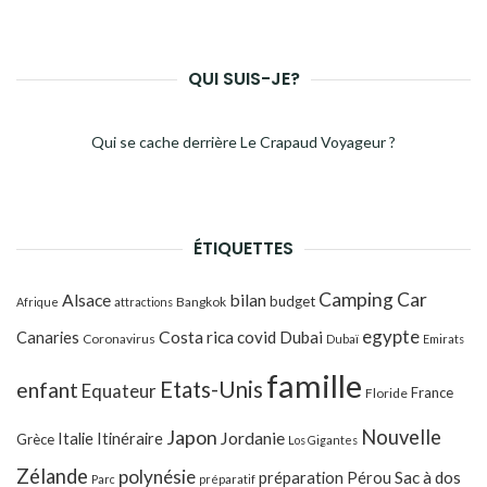
QUI SUIS-JE?
Qui se cache derrière Le Crapaud Voyageur ?
ÉTIQUETTES
Camping Car
Alsace
bilan
budget
Bangkok
Afrique
attractions
egypte
Costa rica
Canaries
covid
Dubai
Coronavirus
Dubaï
Emirats
famille
Etats-Unis
enfant
Equateur
France
Floride
Japon
Nouvelle
Jordanie
Italie
Itinéraire
Grèce
Los Gigantes
Zélande
polynésie
préparation
Pérou
Sac à dos
Parc
préparatif