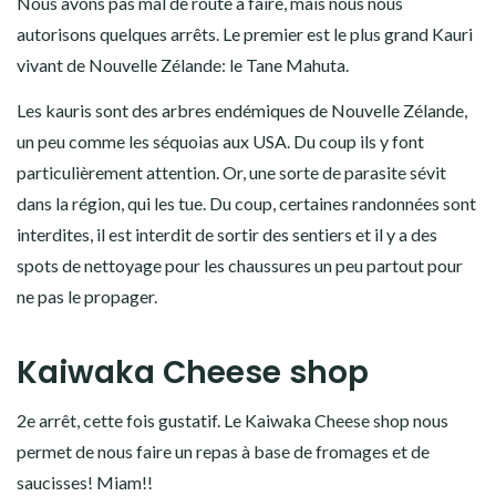
Et ben ça a été tendu de chez tendu. Sincèrement je pensais
que ça passerait pas. Heureusement Steph a eu le réflexe
d’utiliser les conseils reçu d’un islandais: coup de volant à
gauche, puis à droite plusieurs fois… C’est passé d’un cheveu…
Une fois sortis de ça, nous voilà devant le grillage du site.
Fermé à clé!! Heureusement, la seule barre de réseau que
j’avais m’a permis de récupérer le numéro des propriétaires. Le
temps de prendre notre petit déjeuner il est arrivé pour nous
ouvrir!
Tane Mahuta Walk
Aujourd’hui, l’objectif est de rejoindre l’agence Mc Rent avant
16:00 pour remplacer notre clé cassée (nous sommes
vendredi, ils ferment à 16h!).
Nous avons pas mal de route à faire, mais nous nous