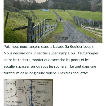
mal, mais au moins Google le savait et nous a de suite dirigé
vers le bon itinéraire.
Lorsque nous arrivons sur place, il n’y a personne à l’accueil,
mais tout est parfaitement expliqué. Les tarifs, des plans pour
les randonnées, « l’honesty box » pour le paiement en cas
d’absence (ça fait plaisir de voir encore des endroits où ils
comptent sur l’honnêteté des gens), les places de camping…
Nous nous garons donc sur une place. Encore une fois on a
l’embarras du choix, nous sommes seuls! On va pas être gênés
cette nuit, pas un voisin, pas une route!