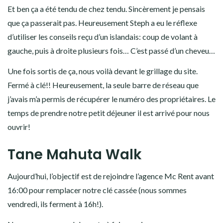
Petit plus: ils ont agrémenté la balade de petites choses à
chercher, comme des maisons de fées 😉
C’est ainsi que se termine cette journée, qui a été sous un soleil
quasi permanent.
Temps de route total:
environ 4h
Jour 4: Route vers le sud
entre Kauri et cascade
Le lendemain, on se réveille avec de la pluie. On décide
rapidement de lever le camp: il y a une belle pente à monter
pour sortir de l’espace de camping, ça risque d’être rock and
roll si c’est trempé.