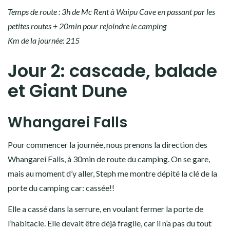
au dodo, on a encore le décalage horaire dans les yeux!
La nuit se passe plutôt pas mal, même si la route principale
n’est pas très loin (il y a donc un bruit de fond). Le plus gênant,
c’est que j’ai choppé la crève à Auckland (je l’avais senti, j’ai eu
chaud + le vent = coup de froid!). Résultat, sommeil agité…
Temps de route : 3h de Mc Rent à Waipu Cave en passant par les
petites routes + 20min pour rejoindre le camping
Km de la journée: 215
Jour 2: cascade, balade
et Giant Dune
Whangarei Falls
Pour commencer la journée, nous prenons la direction des