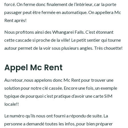
Whangarei Falls, à 30min de route du camping. On se gare,
mais au moment d’y aller, Steph me montre dépité la clé de la
porte du camping car: cassée!!
Elle a cassé dans la serrure, en voulant fermer la porte de
l’habitacle. Elle devait être déjà fragile, car il n’a pas du tout
forcé. On ferme donc finalement de l’intérieur, car la porte
passager peut être fermée en automatique. On appellera Mc
Rent après!
Nous profitons ainsi des Whangarei Falls. C’est étonnant
cette cascade si proche de la ville! Le petit sentier qui tourne
autour permet de la voir sous plusieurs angles. Très chouette!
Appel Mc Rent
Au retour, nous appelons donc Mc Rent pour trouver une