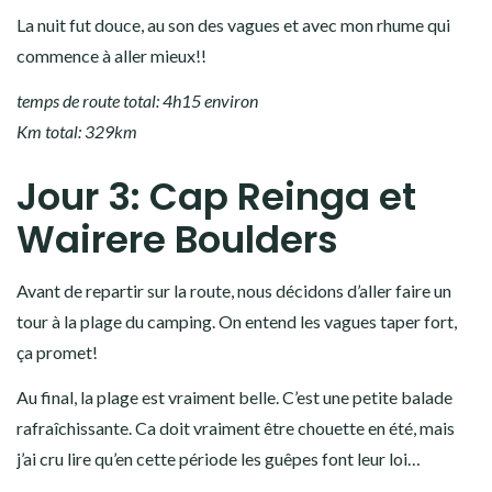
parfois des trous, mais franchement rien d’infranchissable,
même pour notre gros bébé.
Nous arrivons à la tombée de la nuit. Il y a plusieurs véhicules
sur place. Nous ne sommes pas les seuls à avoir opté pour ce
camping étant donné que tous les autres sont fermés!!
La nuit fut douce, au son des vagues et avec mon rhume qui
commence à aller mieux!!
temps de route total: 4h15 environ
Km total: 329km
Jour 3: Cap Reinga et
Wairere Boulders
Avant de repartir sur la route, nous décidons d’aller faire un