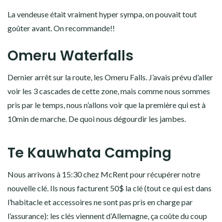
autorisons quelques arrêts. Le premier est le plus grand Kauri
vivant de Nouvelle Zélande: le Tane Mahuta.
Les kauris sont des arbres endémiques de Nouvelle Zélande,
un peu comme les séquoias aux USA. Du coup ils y font
particulièrement attention. Or, une sorte de parasite sévit
dans la région, qui les tue. Du coup, certaines randonnées sont
interdites, il est interdit de sortir des sentiers et il y a des
spots de nettoyage pour les chaussures un peu partout pour
ne pas le propager.
Kaiwaka Cheese shop
2e arrêt, cette fois gustatif. Le Kaiwaka Cheese shop nous
permet de nous faire un repas à base de fromages et de
saucisses! Miam!!