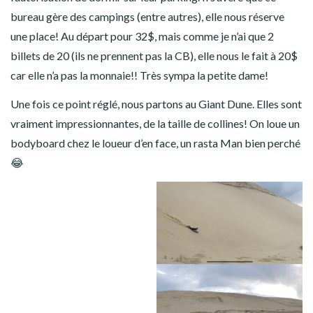
propose un spot dans le secteur… Et si on se fait toper dans
une zone non autorisée, c’est 200$ d’amende!!
En approchant des dunes, on tombe sur un bureau. Je
demande à Steph de s’arrêter, dans l’optique de leur demander
l’autorisation de dormir sur leur parking. Il s’avère que ce
bureau gère des campings (entre autres), elle nous réserve
une place! Au départ pour 32$, mais comme je n’ai que 2
billets de 20 (ils ne prennent pas la CB), elle nous le fait à 20$
car elle n’a pas la monnaie!! Très sympa la petite dame!
Une fois ce point réglé, nous partons au Giant Dune. Elles sont
vraiment impressionnantes, de la taille de collines! On loue un
bodyboard chez le loueur d’en face, un rasta Man bien perché
😂