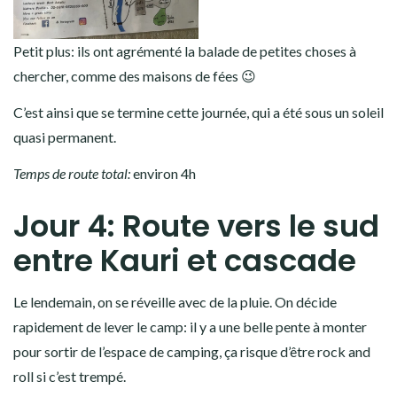
Puis, nous nous lançons dans la balade (la Boulder Loop).
Nous découvrons un sentier super sympa, où il faut grimper
entre les rochers, monter et descendre les ponts et les
escaliers, passer sur ou sous les rochers… Le tout dans une
forêt humide le long d’une rivière. Très très chouette!