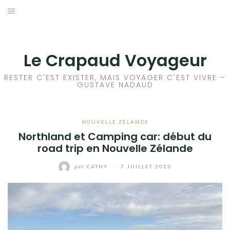
Aller
au
ACCEUIL
contenu
FRANCE
Le Crapaud Voyageur
EUROPE
RESTER C'EST EXISTER, MAIS VOYAGER C'EST VIVRE –
GUSTAVE NADAUD
AFRIQUE
NOUVELLE ZÉLANDE
ASIE
Northland et Camping car: début du
road trip en Nouvelle Zélande
OCÉANIE
par
CATHY
/
7 JUILLET 2023
AMÉRIQUE DU NORD
AMÉRIQUE CENTRALE