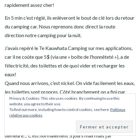
La vendeuse était vraiment hyper sympa, on pouvait tout
goûter avant. On recommande!!
Omeru Waterfalls
Dernier arrêt sur la route, les Omeru Falls. J’avais prévu d’aller
voir les 3 cascades de cette zone, mais comme nous sommes
pris par le temps, nous n’allons voir que la première qui est à
10min de marche. De quoi nous dégourdir les jambes.
Te Kauwhata Camping
Privacy & Cookies: This site uses cookies. By continuing to use this
website, you agree to their use.
Nous arrivons à 15:30 chez McRent pour récupérer notre
To find out more, including how to control cookies, see here:
Politique
nouvelle clé. Ils nous facturent 50$ la clé (tout ce qui est dans
relative aux cookies
l’habitacle et accessoires ne sont pas pris en charge par
l’assurance): les clés viennent d’Allemagne, ça coûte du coup