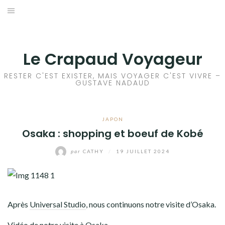
Aller
au
ACCEUIL
contenu
FRANCE
Le Crapaud Voyageur
EUROPE
RESTER C'EST EXISTER, MAIS VOYAGER C'EST VIVRE –
GUSTAVE NADAUD
AFRIQUE
JAPON
ASIE
Osaka : shopping et boeuf de Kobé
OCÉANIE
par
CATHY
/
19 JUILLET 2024
AMÉRIQUE DU NORD
AMÉRIQUE CENTRALE
Après
Universal Studi
o
, nous continuons notre visite d’Osaka.
Vidéo de notre visite à Osaka