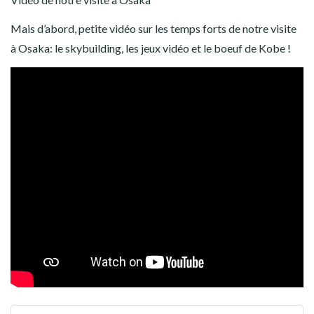
AMÉRIQUE DU SUD
Mais d’abord, petite vidéo sur les temps forts de notre visite
TOUR DU MONDE 2020-2021
à Osaka: le skybuilding, les jeux vidéo et le boeuf de Kobe !
CONTACT