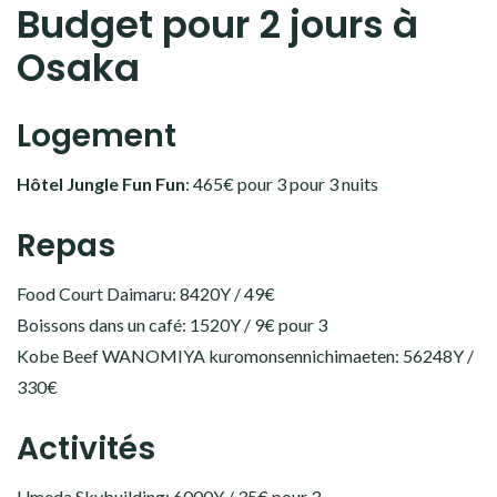
Budget pour 2 jours à
Osaka
Logement
Hôtel Jungle Fun Fun
: 465€ pour 3 pour 3 nuits
Repas
Food Court Daimaru: 8420Y / 49€
Boissons dans un café: 1520Y / 9€ pour 3
Kobe Beef WANOMIYA kuromonsennichimaeten: 56248Y /
330€
Activités
Umeda Skybuilding: 6000Y / 35€ pour 3