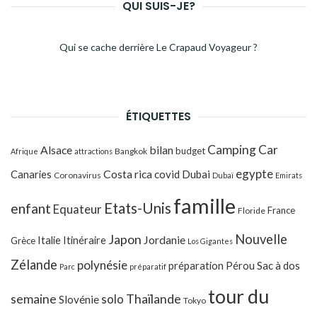
QUI SUIS-JE?
Qui se cache derrière Le Crapaud Voyageur ?
ÉTIQUETTES
Camping Car
Alsace
bilan
budget
Bangkok
Afrique
attractions
egypte
Costa rica
Canaries
covid
Dubai
Coronavirus
Dubaï
Emirats
famille
Etats-Unis
enfant
Equateur
France
Floride
Japon
Nouvelle
Jordanie
Italie
Itinéraire
Grèce
Los Gigantes
Zélande
polynésie
préparation
Pérou
Sac à dos
Parc
préparatif
tour du
Thaïlande
semaine
solo
Slovénie
Tokyo