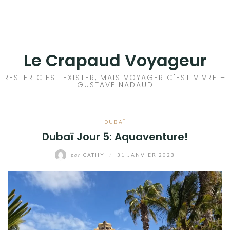
Aller
au
ACCEUIL
contenu
FRANCE
Le Crapaud Voyageur
EUROPE
RESTER C'EST EXISTER, MAIS VOYAGER C'EST VIVRE –
GUSTAVE NADAUD
AFRIQUE
DUBAÏ
ASIE
Dubaï Jour 5: Aquaventure!
OCÉANIE
par
CATHY
/
31 JANVIER 2023
AMÉRIQUE DU NORD
AMÉRIQUE CENTRALE