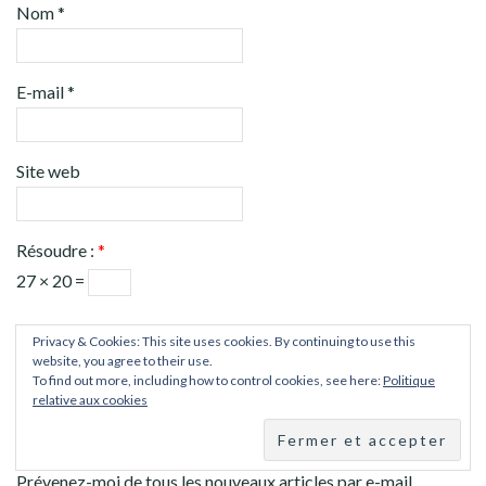
Nom
*
E-mail
*
Site web
Résoudre :
*
27 × 20 =
Privacy & Cookies: This site uses cookies. By continuing to use this
website, you agree to their use.
To find out more, including how to control cookies, see here:
Politique
relative aux cookies
Prévenez-moi de tous les nouveaux commentaires par e-mail.
Prévenez-moi de tous les nouveaux articles par e-mail.