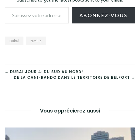
Saisissez votre adresse e-mail…
ABONNEZ-VOUS
Dubai
famille
NAVIGATION
← DUBAÏ JOUR 4: DU SUD AU NORD!
DE LA CANI-RANDO DANS LE TERRITOIRE DE BELFORT →
DE
L’ARTICLE
Vous apprécierez aussi